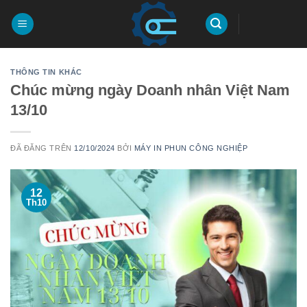
Chuyển
đến
nội
dung
THÔNG TIN KHÁC
Chúc mừng ngày Doanh nhân Việt Nam
13/10
ĐÃ ĐĂNG TRÊN
12/10/2024
BỞI
MÁY IN PHUN CÔNG NGHIỆP
12
Th10