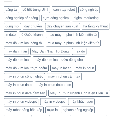
băng tải
bộ tiệt trùng UHT
cánh tay robot
công nghiệp
công nghiệp nền tảng
cụm công nghiệp
digital marketing
dung môi
dây chuyền
dây chuyền sản xuất
hạ tầng kỹ thuật
in date
lễ Quốc khánh
mau máy in phu linh kiện điện tử
may dò kim loại băng tải
mua máy in phun linh kiện điện tử
máy dán nhãn
Máy Dán Nhãn Tự Động
máy dò
máy dò kim loại
máy dò kim loại nước đóng chai
máy dò kim loại thực phẩm
máy in laser
máy in phun
máy in phun công nghiệp
máy in phun cầm tay
máy in phun date
máy in phun date code
máy in phun date cầm tay
Máy In Phun Ngành Linh Kiện Điện Tử
máy in phun videojet
máy in videojet
máy khắc laser
máy robot nâng bốc xếp
mực in
nghành công nghiệp