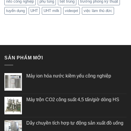
nito công nghiệp
phụ tùng
tiệt trùng
trưởng phòng kỹ thuật
tuyển dụng
UHT
UHT milk
videojet
việc làm thủ đức
SẢN PHẨM MỚI
Máy ion hóa nước kiềm yếu công nghiệp
Máy trộn CO2 công suất 4,5 tấn/giờ dòng HS
Dây chuyền tích hợp tự động sản xuất đồ uống