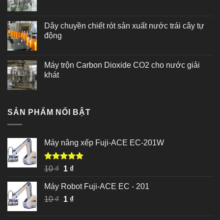
Dây chuyền chiết rót sản xuất nước trái cây tự
động
Máy trộn Carbon Dioxide CO2 cho nước giải
khát
SẢN PHẨM NỔI BẬT
Máy nâng xếp Fuji-ACE EC-201W
Được xếp
Giá
Giá
10
₫
1
₫
hạng
5.00
gốc
hiện
5 sao
Máy Robot Fuji-ACE EC - 201
là:
tại
Giá
Giá
10
₫
10 ₫.
1
₫
là:
gốc
hiện
1 ₫.
là:
tại