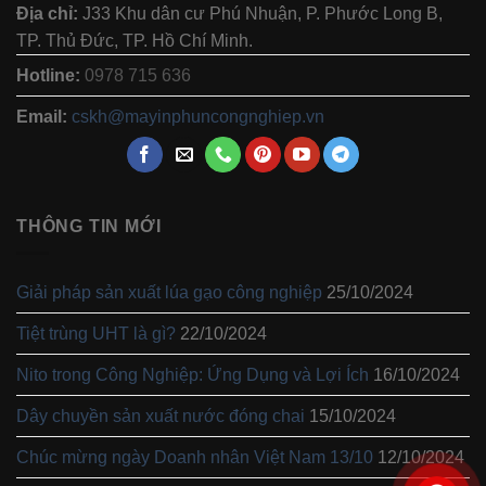
Địa chỉ:
J33 Khu dân cư Phú Nhuận, P. Phước Long B,
TP. Thủ Đức, TP. Hồ Chí Minh.
Hotline:
0978 715 636
Email:
cskh@mayinphuncongnghiep.vn
THÔNG TIN MỚI
Giải pháp sản xuất lúa gạo công nghiệp
25/10/2024
Tiệt trùng UHT là gì?
22/10/2024
Nito trong Công Nghiệp: Ứng Dụng và Lợi Ích
16/10/2024
Dây chuyền sản xuất nước đóng chai
15/10/2024
Chúc mừng ngày Doanh nhân Việt Nam 13/10
12/10/2024