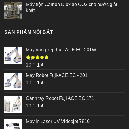
Máy trộn Carbon Dioxide CO2 cho nước giải
khát
SẢN PHẨM NỔI BẬT
Máy nâng xếp Fuji-ACE EC-201W
Được xếp
Giá
Giá
10
₫
1
₫
hạng
5.00
gốc
hiện
5 sao
Máy Robot Fuji-ACE EC - 201
là:
tại
Giá
Giá
10
₫
10 ₫.
1
₫
là:
gốc
hiện
1 ₫.
là:
tại
Cánh tay Robot Fuji ACE EC 171
10 ₫.
là:
Giá
Giá
10
₫
1
₫
1 ₫.
gốc
hiện
là:
tại
Máy in Laser UV Videojet 7810
10 ₫.
là: