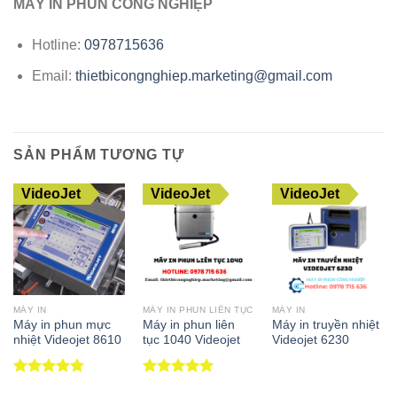
MÁY IN PHUN CÔNG NGHIỆP
Hotline:
0978715636
Email:
thietbicongnghiep.marketing@gmail.com
SẢN PHẨM TƯƠNG TỰ
VideoJet
VideoJet
VideoJet
MÁY IN
MÁY IN PHUN LIÊN TỤC
MÁY IN
Máy in phun mực
Máy in phun liên
Máy in truyền nhiệt
nhiệt Videojet 8610
tục 1040 Videojet
Videojet 6230
Được xếp
Được xếp