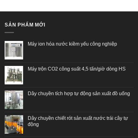
hạng
5.00
hạng
5.00
5 sao
5 sao
SẢN PHẨM MỚI
Máy ion hóa nước kiềm yếu công nghiệp
Máy trộn CO2 công suất 4,5 tấn/giờ dòng HS
Dây chuyền tích hợp tự động sản xuất đồ uống
Dây chuyền chiết rót sản xuất nước trái cây tự
động