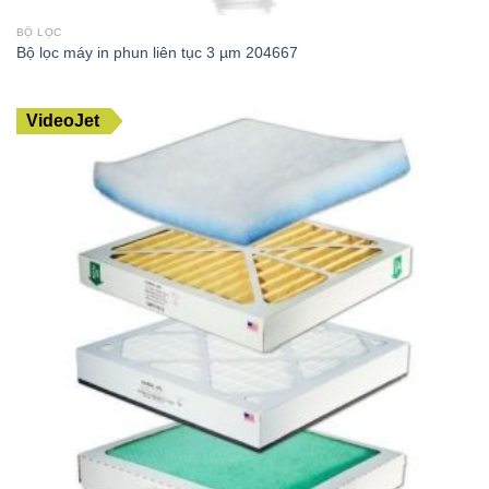
BỘ LỌC
Bộ lọc máy in phun liên tục 3 µm 204667
VideoJet