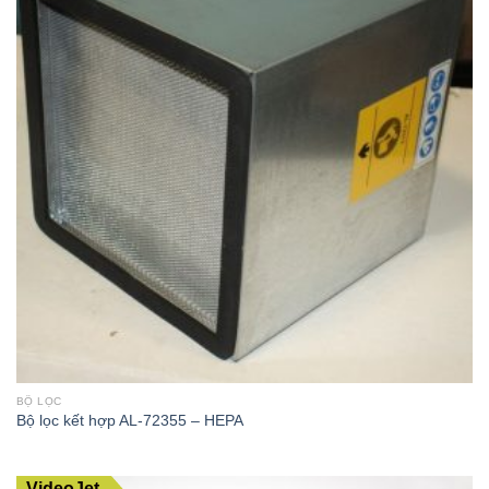
BỘ LỌC
Bộ lọc kết hợp AL-72355 – HEPA
VideoJet