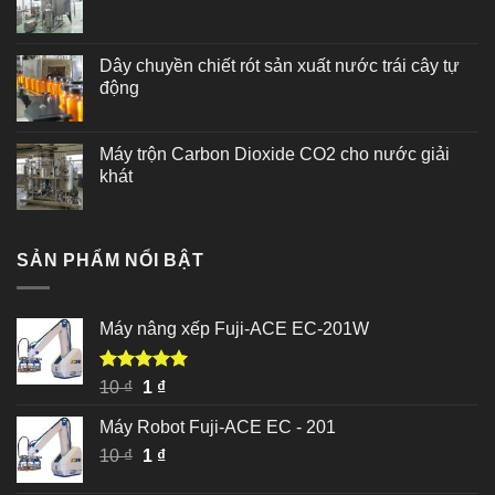
Dây chuyền chiết rót sản xuất nước trái cây tự
động
Máy trộn Carbon Dioxide CO2 cho nước giải
khát
SẢN PHẨM NỔI BẬT
Máy nâng xếp Fuji-ACE EC-201W
Được xếp
Giá
Giá
10
₫
1
₫
hạng
5.00
gốc
hiện
5 sao
Máy Robot Fuji-ACE EC - 201
là:
tại
Giá
Giá
10
₫
10 ₫.
1
₫
là:
gốc
hiện
1 ₫.