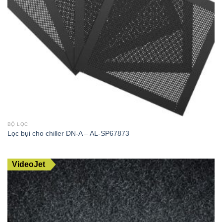
BỘ LỌC
Lọc bụi cho chiller DN-A – AL-SP67873
VideoJet