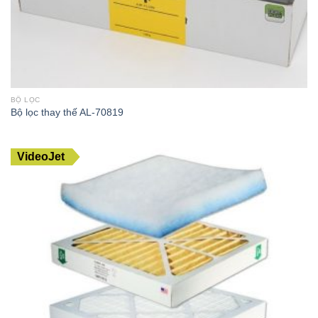
BỘ LỌC
Bộ lọc thay thế AL-70819
VideoJet