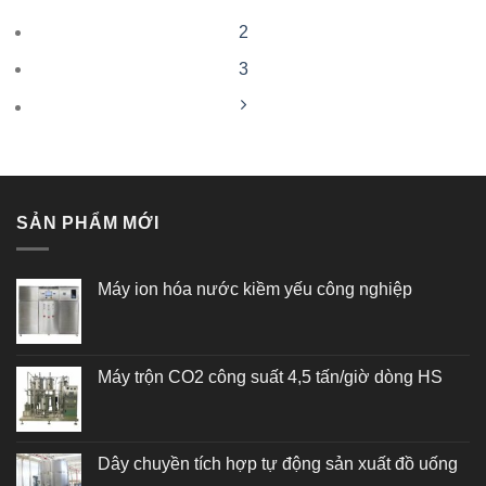
2
3
SẢN PHẨM MỚI
Máy ion hóa nước kiềm yếu công nghiệp
Máy trộn CO2 công suất 4,5 tấn/giờ dòng HS
Dây chuyền tích hợp tự động sản xuất đồ uống