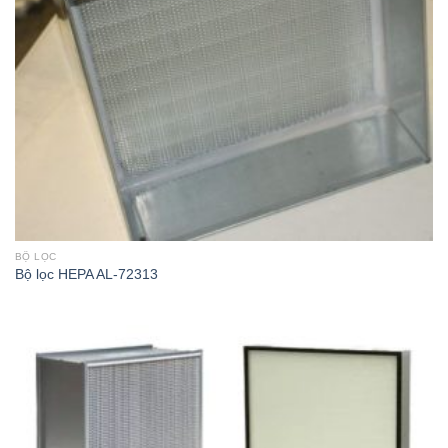
BỘ LỌC
Bộ lọc HEPA AL-72313