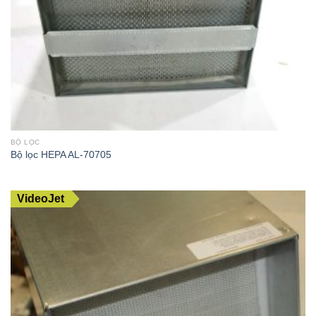
BỘ LỌC
Bộ lọc HEPA AL-70705
VideoJet