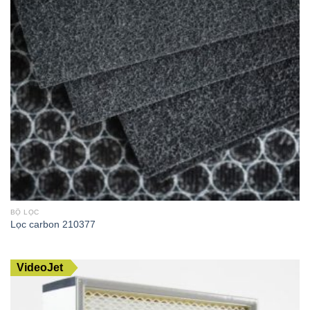
BỘ LỌC
Lọc carbon 210377
VideoJet