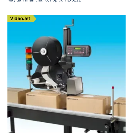
Máy dán nhãn chai lọ, hộp trụ HL-822B
VideoJet