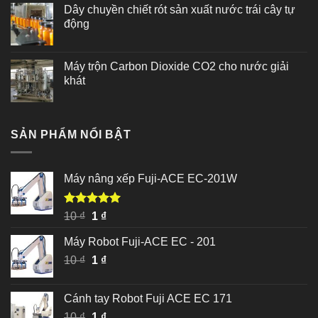
Dây chuyền chiết rót sản xuất nước trái cây tự
động
Máy trộn Carbon Dioxide CO2 cho nước giải
khát
SẢN PHẨM NỔI BẬT
Máy nâng xếp Fuji-ACE EC-201W
Được xếp
Giá
Giá
10
₫
1
₫
hạng
5.00
gốc
hiện
5 sao
Máy Robot Fuji-ACE EC - 201
là:
tại
Giá
Giá
10
₫
10 ₫.
1
₫
là:
gốc
hiện
1 ₫.
là:
tại
Cánh tay Robot Fuji ACE EC 171
10 ₫.
là:
Giá
Giá
10
₫
1
₫