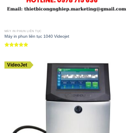
MÁY IN PHUN LIÊN TỤC
Máy in phun liên tục 1040 Videojet
Được xếp
hạng
5.00
5 sao
VideoJet