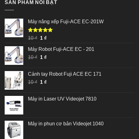
SẢN PHẨM NỔI BẬT
Máy nâng xếp Fuji-ACE EC-201W
Được xếp
Giá
Giá
10
₫
1
₫
hạng
5.00
gốc
hiện
5 sao
Máy Robot Fuji-ACE EC - 201
là:
tại
Giá
Giá
10
₫
10 ₫.
1
₫
là:
gốc
hiện
1 ₫.
là:
tại
Cánh tay Robot Fuji ACE EC 171
10 ₫.
là:
Giá
Giá
10
₫
1
₫
1 ₫.
gốc
hiện
là:
tại
Máy in Laser UV Videojet 7810
10 ₫.
là:
1 ₫.
Máy in phun cơ bản Videojet 1040