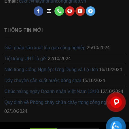
Email:
cskh@mayinphuncongnghiep.vn
THÔNG TIN MỚI
Giải pháp sản xuất lúa gạo công nghiệp
25/10/2024
Tiệt trùng UHT là gì?
22/10/2024
Nito trong Công Nghiệp: Ứng Dụng và Lợi Ích
16/10/2024
Dây chuyền sản xuất nước đóng chai
15/10/2024
Chúc mừng ngày Doanh nhân Việt Nam 13/10
12/10/2024
Quy định về Phòng cháy chữa cháy trong công nghiệp
02/10/2024