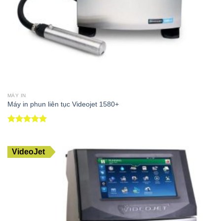
MÁY IN
Máy in phun liên tục Videojet 1580+
Được xếp
hạng
5.00
5 sao
VideoJet