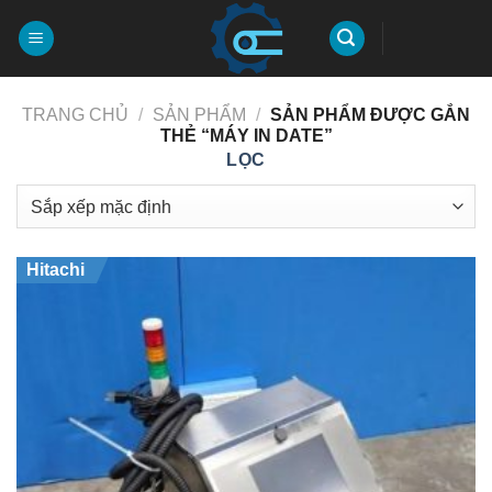
Chuyển
đến
nội
dung
TRANG CHỦ
/
SẢN PHẨM
/
SẢN PHẨM ĐƯỢC GẮN
THẺ “MÁY IN DATE”
LỌC
Hitachi