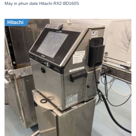
Máy in phun date Hitachi RX2-BD160S
Hitachi