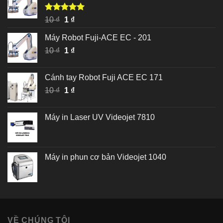
Được xếp
Giá
Giá
10
₫
1
₫
hạng
5.00
gốc
hiện
5 sao
Máy Robot Fuji-ACE EC - 201
là:
tại
Giá
Giá
10
₫
10 ₫.
1
₫
là:
gốc
hiện
1 ₫.
là:
tại
Cánh tay Robot Fuji ACE EC 171
10 ₫.
là:
Giá
Giá
10
₫
1
₫
1 ₫.
gốc
hiện
là:
tại
Máy in Laser UV Videojet 7810
10 ₫.
là:
1 ₫.
Máy in phun cơ bản Videojet 1040
VỀ CHÚNG TÔI