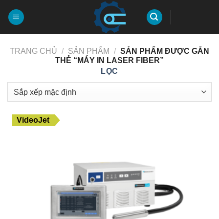
Chuyển
đến
nội
dung
TRANG CHỦ
/
SẢN PHẨM
/
SẢN PHẨM ĐƯỢC GẮN
THẺ “MÁY IN LASER FIBER”
LỌC
VideoJet