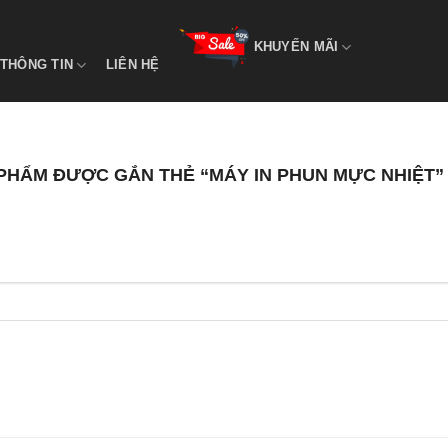
KHUYẾN MÃI
THÔNG TIN
LIÊN HỆ
PHẨM ĐƯỢC GẮN THẺ “MÁY IN PHUN MỰC NHIỆT”