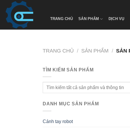
Chuyển
đến
nội
TRANG CHỦ
SẢN PHẨM
DỊCH VỤ
dung
TRANG CHỦ
/
SẢN PHẨM
/
SẢN 
TÌM KIẾM SẢN PHẨM
Tìm
kiếm:
DANH MỤC SẢN PHẨM
Cánh tay robot