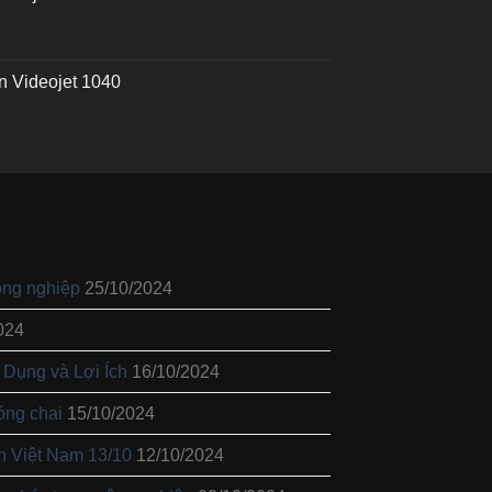
n Videojet 1040
ông nghiệp
25/10/2024
024
 Dụng và Lợi Ích
16/10/2024
óng chai
15/10/2024
 Việt Nam 13/10
12/10/2024