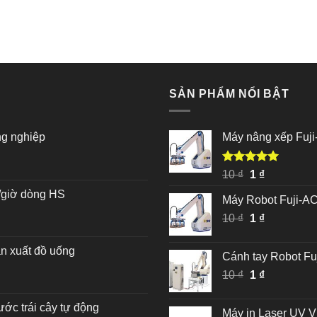
SẢN PHẨM NỔI BẬT
ng nghiệp
Máy nâng xếp Fu
Được xếp
Giá
Giá
10
₫
1
₫
hạng
5.00
gốc
hiện
n/giờ dòng HS
5 sao
Máy Robot Fuji-A
là:
tại
Giá
Giá
10
₫
10 ₫.
1
₫
là:
gốc
hiện
1 ₫.
là:
tại
ản xuất đồ uống
Cánh tay Robot F
10 ₫.
là:
Giá
Giá
10
₫
1
₫
1 ₫.
gốc
hiện
là:
tại
ước trái cây tự động
Máy in Laser UV V