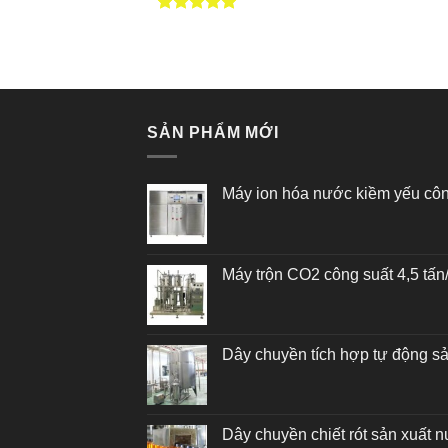
Được xếp
hạng
5.00
5 sao
SẢN PHẨM MỚI
Máy ion hóa nước kiềm yếu cô
Máy trộn CO2 công suất 4,5 tấ
Dây chuyền tích hợp tự động s
Dây chuyền chiết rót sản xuất n