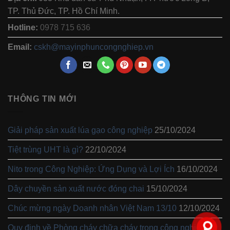
TP. Thủ Đức, TP. Hồ Chí Minh.
Hotline:
0978 715 636
Email:
cskh@mayinphuncongnghiep.vn
THÔNG TIN MỚI
Giải pháp sản xuất lúa gạo công nghiệp
25/10/2024
Tiệt trùng UHT là gì?
22/10/2024
Nito trong Công Nghiệp: Ứng Dụng và Lợi Ích
16/10/2024
Dây chuyền sản xuất nước đóng chai
15/10/2024
Chúc mừng ngày Doanh nhân Việt Nam 13/10
12/10/2024
Quy định về Phòng cháy chữa cháy trong công nghiệp