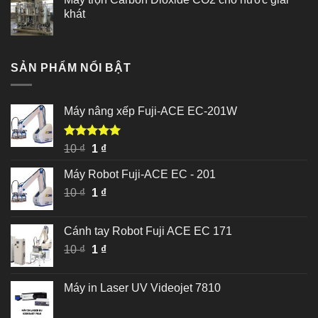
khát
SẢN PHẨM NỔI BẬT
Máy nâng xếp Fuji-ACE EC-201W
Được xếp
Giá
Giá
10
₫
1
₫
hạng
5.00
gốc
hiện
5 sao
Máy Robot Fuji-ACE EC - 201
là:
tại
Giá
Giá
10
₫
10 ₫.
1
₫
là:
gốc
hiện
1 ₫.
là:
tại
Cánh tay Robot Fuji ACE EC 171
10 ₫.
là:
Giá
Giá
10
₫
1
₫
1 ₫.
gốc
hiện
là:
tại
Máy in Laser UV Videojet 7810
10 ₫.
là:
1 ₫.