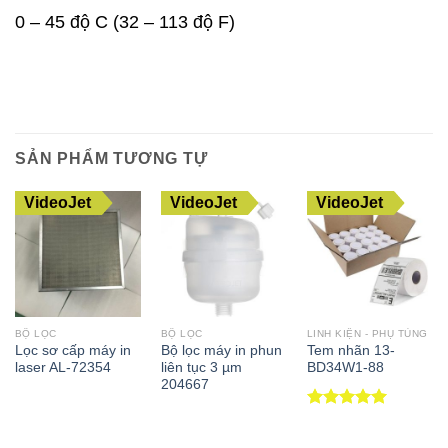
0 – 45 độ C (32 – 113 độ F)
SẢN PHẨM TƯƠNG TỰ
VideoJet
VideoJet
VideoJet
BỘ LỌC
BỘ LỌC
LINH KIỆN - PHỤ TÙNG
Lọc sơ cấp máy in
Bộ lọc máy in phun
Tem nhãn 13-
laser AL-72354
liên tục 3 µm
BD34W1-88
204667
Được xếp
hạng
5.00