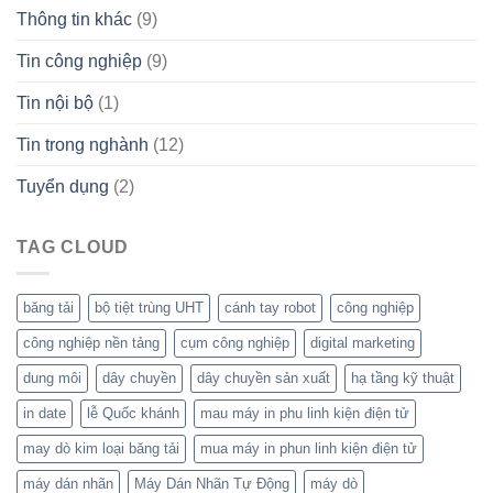
Thông tin khác
(9)
Tin công nghiệp
(9)
Tin nội bộ
(1)
Tin trong nghành
(12)
Tuyển dụng
(2)
TAG CLOUD
băng tải
bộ tiệt trùng UHT
cánh tay robot
công nghiệp
công nghiệp nền tảng
cụm công nghiệp
digital marketing
dung môi
dây chuyền
dây chuyền sản xuất
hạ tầng kỹ thuật
in date
lễ Quốc khánh
mau máy in phu linh kiện điện tử
may dò kim loại băng tải
mua máy in phun linh kiện điện tử
máy dán nhãn
Máy Dán Nhãn Tự Động
máy dò