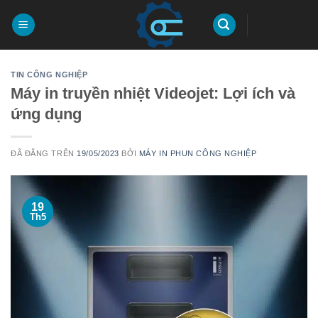
Chuyển
đến
nội
dung
TIN CÔNG NGHIỆP
Máy in truyền nhiệt Videojet: Lợi ích và
ứng dụng
ĐÃ ĐĂNG TRÊN
19/05/2023
BỞI
MÁY IN PHUN CÔNG NGHIỆP
19
Th5