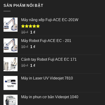
SẢN PHẨM NỔI BẬT
Máy nâng xếp Fuji-ACE EC-201W
Được xếp
Giá
Giá
10
₫
1
₫
hạng
5.00
gốc
hiện
5 sao
Máy Robot Fuji-ACE EC - 201
là:
tại
Giá
Giá
10
₫
10 ₫.
1
₫
là:
gốc
hiện
1 ₫.
là:
tại
Cánh tay Robot Fuji ACE EC 171
10 ₫.
là:
Giá
Giá
10
₫
1
₫
1 ₫.
gốc
hiện
là:
tại
Máy in Laser UV Videojet 7810
10 ₫.
là:
1 ₫.
Máy in phun cơ bản Videojet 1040