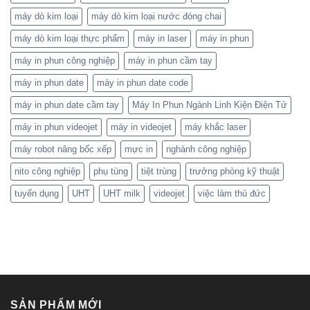
máy dò kim loại
máy dò kim loại nước đóng chai
máy dò kim loại thực phẩm
máy in laser
máy in phun
máy in phun công nghiệp
máy in phun cầm tay
máy in phun date
máy in phun date code
máy in phun date cầm tay
Máy In Phun Ngành Linh Kiện Điện Tử
máy in phun videojet
máy in videojet
máy khắc laser
máy robot nâng bốc xếp
mực in
nghành công nghiệp
nito công nghiệp
phụ tùng
tiệt trùng
trưởng phòng kỹ thuật
tuyển dụng
UHT
UHT milk
videojet
việc làm thủ đức
SẢN PHẨM MỚI