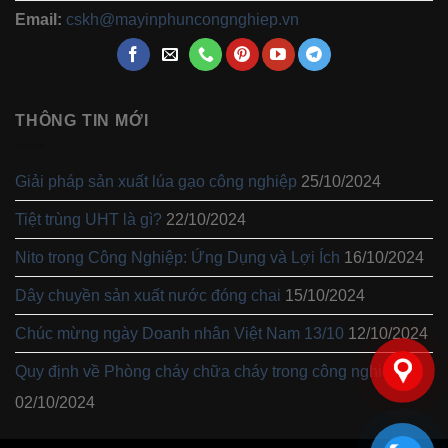
Email:
cskh@mayinphuncongnghiep.vn
THÔNG TIN MỚI
Giải pháp sản xuất lúa gạo công nghiệp
25/10/2024
Tiệt trùng UHT là gì?
22/10/2024
Nito trong Công Nghiệp: Ứng Dụng và Lợi Ích
16/10/2024
Dây chuyền sản xuất nước đóng chai
15/10/2024
Chúc mừng ngày Doanh nhân Việt Nam 13/10
12/10/2024
Quy định về Phòng cháy chữa cháy trong công nghiệp
02/10/2024