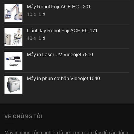
gốc
hiện
5 sao
Máy Robot Fuji-ACE EC - 201
là:
tại
Giá
Giá
10
₫
10 ₫.
1
₫
là:
gốc
hiện
1 ₫.
là:
tại
Cánh tay Robot Fuji ACE EC 171
10 ₫.
là:
Giá
Giá
10
₫
1
₫
1 ₫.
gốc
hiện
là:
tại
Máy in Laser UV Videojet 7810
10 ₫.
là:
1 ₫.
Máy in phun cơ bản Videojet 1040
VỀ CHÚNG TÔI
Máy in phun công nghiệp là nơi cung cấp đầy đủ các dòng