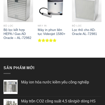
BỘ LỌC
MÁY IN
BỘ LỌC
Bộ lọc kết hợp
Máy in phun liên
Lọc thô cho AD-
HEPA / Gas AD
tục Videojet 1580+
Oracle AL-72981
Oracle – AL-72982
Được xếp
hạng
5.00
5 sao
SẢN PHẨM MỚI
Máy ion hóa nước kiềm yếu công nghiệp
Máy trộn CO2 công suất 4,5 tấn/giờ dòng HS