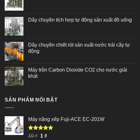
Dây chuyền tích hợp tự động sản xuất đồ uống
Dây chuyền chiết rót sản xuất nước trái cây tự
động
Máy trộn Carbon Dioxide CO2 cho nước giải
khát
SẢN PHẨM NỔI BẬT
Máy nâng xếp Fuji-ACE EC-201W
Được xếp
Giá
Giá
10
₫
1
₫
hạng
5.00