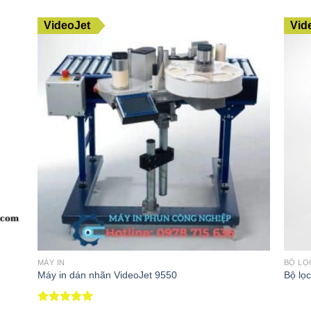
VideoJet
Vid
MÁY IN
BỘ LỌ
Máy in dán nhãn VideoJet 9550
Bộ lọ