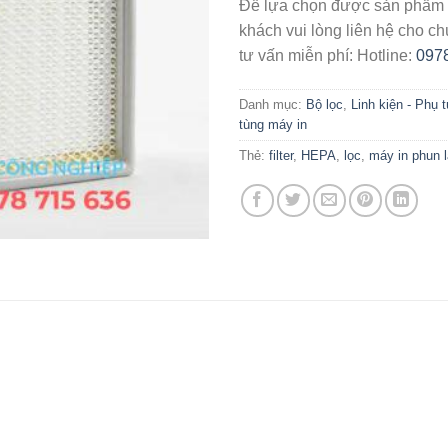
Để lựa chọn được sản phẩm 
khách vui lòng liên hệ cho ch
tư vấn miễn phí: Hotline:
097
Danh mục:
Bộ lọc
,
Linh kiện - Phụ 
tùng máy in
Thẻ:
filter
,
HEPA
,
lọc
,
máy in phun l