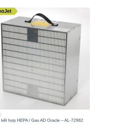
eoJet
VideoJet
C
BỘ LỌC
c kết hợp HEPA / Gas AD Oracle – AL-72982
Bộ lọc thô Polyeste