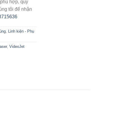
phù hợp, quý
úng tôi để nhận
8715636
tùng
,
Linh kiện - Phụ
aser
,
VideoJet