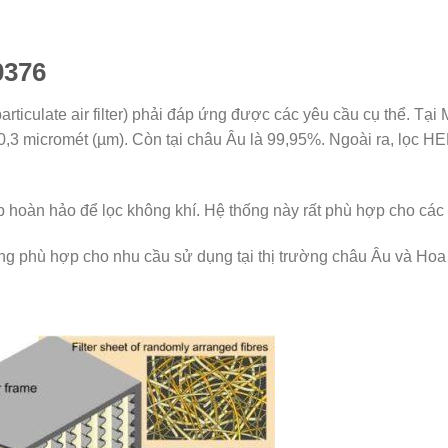
0376
articulate air filter) phải đáp ứng được các yêu cầu cụ thể. Tạ
,3 micromét (µm). Còn tại châu Âu là 99,95%. Ngoài ra, lọc HE
 hoàn hảo để lọc không khí. Hệ thống này rất phù hợp cho cá
 phù hợp cho nhu cầu sử dụng tại thị trường châu Âu và Hoa