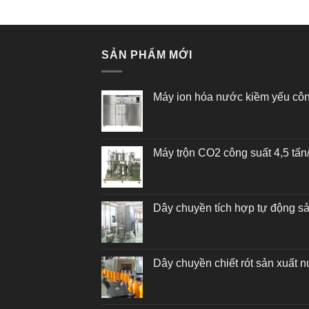
Được xếp
hạng
4.80
5 sao
SẢN PHẨM MỚI
Máy ion hóa nước kiềm yếu cô
Máy trộn CO2 công suất 4,5 tấ
Dây chuyền tích hợp tự động s
Dây chuyền chiết rót sản xuất n