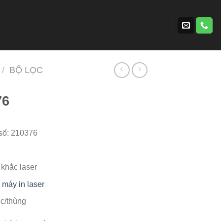
/
BỘ LỌC
76
số: 210376
khắc laser
o
máy in laser
ọc/thùng