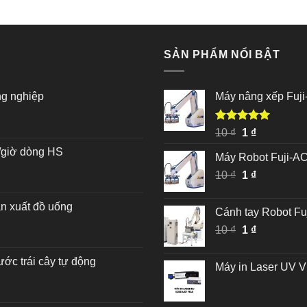
Được xếp
hạng
5.00
5 sao
SẢN PHẨM NỔI BẬT
ng nghiệp
Máy nâng xếp Fu
Được xếp
Giá
Giá
10
₫
1
₫
hạng
5.00
gốc
hiện
n/giờ dòng HS
5 sao
Máy Robot Fuji-A
là:
tại
Giá
Giá
10
₫
10 ₫.
1
₫
là:
gốc
hiện
1 ₫.
là:
tại
ản xuất đồ uống
Cánh tay Robot F
10 ₫.
là:
Giá
Giá
10
₫
1
₫
1 ₫.
gốc
hiện
là:
tại
ước trái cây tự động
Máy in Laser UV V
10 ₫.
là:
1 ₫.