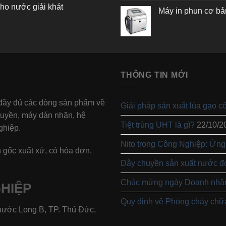
ho nước giải khát
Máy in phun cơ bả
THÔNG TIN MỚI
 đầy đủ các dòng sản phẩm về
Giải pháp sản xuất lúa gạo c
huyền, máy dán nhãn, hệ
Tiệt trùng UHT là gì?
22/10/2
ghiệp.
Nito trong Công Nghiệp: Ứng
 gốc xuất xứ, có hóa đơn,
Dây chuyền sản xuất nước đ
Chúc mừng ngày Doanh nhân
HIỆP
Quy định về Phòng cháy chữa
hước Long B, TP. Thủ Đức,