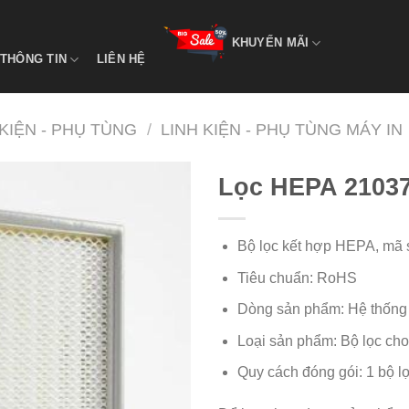
KHUYẾN MÃI
THÔNG TIN
LIÊN HỆ
 KIỆN - PHỤ TÙNG
/
LINH KIỆN - PHỤ TÙNG MÁY IN
Lọc HEPA 2103
Bộ lọc kết hợp HEPA, mã 
Tiêu chuẩn: RoHS
Dòng sản phẩm: Hệ thống 
Loại sản phẩm: Bộ lọc ch
Quy cách đóng gói: 1 bộ l