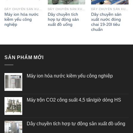
DÂY CHUYỀN SẢN XUẤT
DÂY CHUYỀN SẢN XUẤT
DÂY CHUYỀN SẢN XUẤT
Máy ion hóa nước
Dây chuyền tích
Dây chuyền sản
kiềm yếu công
hợp tự động sản
xuất nước đóng
nghiệp
xuất đồ uống
chai 19-20l tiêu
chuẩn
SẢN PHẨM MỚI
Máy ion hóa nước kiềm yếu công nghiệp
Máy trộn CO2 công suất 4,5 tấn/giờ dòng HS
Dây chuyền tích hợp tự động sản xuất đồ uống