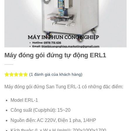
Máy đóng gói đứng tự động ERL1
(
1
đánh giá của khách hàng)
5.00
1
trên 5
dựa trên
Máy đóng gói đứng San Tung ERL-1 có những đặc điểm:
đánh giá
Model ERL-1
Công suất (Cup/phút): 15~20
Nguồn điện: AC 220V, Điện 1 pha, 1/4HP
Kích thước (L x W x H (m/m)): 700x1000x1700