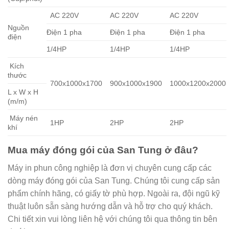
AC 220V
AC 220V
AC 220V
Nguồn
Điện 1 pha
Điện 1 pha
Điện 1 pha
điện
1/4HP
1/4HP
1/4HP
Kích
thước
700x1000x1700
900x1000x1900
1000x1200x2000
L x W x H
(m/m)
Máy nén
1HP
2HP
2HP
khí
Mua máy đóng gói của San Tung ở đâu?
Máy in phun công nghiệp là đơn vị chuyên cung cấp các
dòng máy đóng gói của San Tung. Chúng tôi cung cấp sản
phẩm chính hãng, có giấy tờ phù hợp. Ngoài ra, đội ngũ kỹ
thuật luôn sẵn sàng hướng dẫn và hỗ trợ cho quý khách.
Chi tiết xin vui lòng liên hệ với chúng tôi qua thông tin bên