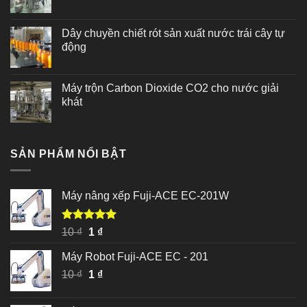
Dây chuyền chiết rót sản xuất nước trái cây tự
động
Máy trộn Carbon Dioxide CO2 cho nước giải
khát
SẢN PHẨM NỔI BẬT
Máy nâng xếp Fuji-ACE EC-201W
Được xếp
Giá
Giá
10
₫
1
₫
hạng
5.00
gốc
hiện
5 sao
Máy Robot Fuji-ACE EC - 201
là:
tại
Giá
Giá
10
₫
10 ₫.
1
₫
là:
gốc
hiện
1 ₫.
là:
tại