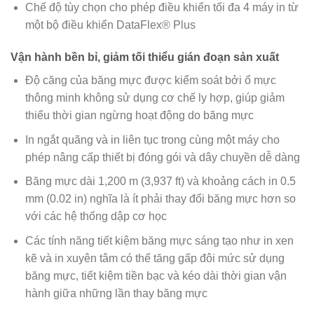
Chế độ tùy chọn cho phép điều khiển tối đa 4 máy in từ
một bộ điều khiển DataFlex® Plus
Vận hành bền bỉ, giảm tối thiểu gián đoạn sản xuất
Độ căng của băng mực được kiểm soát bởi ổ mực
thông minh không sử dụng cơ chế ly hợp, giúp giảm
thiểu thời gian ngừng hoạt động do băng mực
In ngắt quãng và in liên tục trong cùng một máy cho
phép nâng cấp thiết bị đóng gói và dây chuyền dễ dàng
Băng mực dài 1,200 m (3,937 ft) và khoảng cách in 0.5
mm (0.02 in) nghĩa là ít phải thay đổi băng mực hơn so
với các hệ thống dập cơ học
Các tính năng tiết kiệm băng mực sáng tạo như in xen
kẽ và in xuyên tâm có thể tăng gấp đôi mức sử dụng
băng mực, tiết kiệm tiền bạc và kéo dài thời gian vận
hành giữa những lần thay băng mực