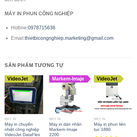
MÁY IN PHUN CÔNG NGHIỆP
Hotline:
0978715636
Email:
thietbicongnghiep.marketing@gmail.com
SẢN PHẨM TƯƠNG TỰ
VideoJet
Markem-Imaje
VideoJet
MÁY IN
MÁY IN
MÁY IN
Máy in chuyển
Máy in dán nhãn
Máy in phun liên
nhiệt công nghiệp
Markem-Imaje
tục 1880
VideoJet DataFlex
2200