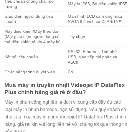
Tiêu chuẩn chống chịu môi
Máy in IP65, Bộ điều khiển IP55
trường
Giao diện người dùng tiêu
Màn hình LCD cảm ứng màu
chuẩn
SVGA 8,4 inch có CLARiTY™
Máy điều khiển/Máy theo dõi
(Một giao diện người dùng có
Tùy chọn
thể điều khiển tối đa 4 máy in)
RS232, Ethernet, Thẻ nhớ
Kết nối tiêu chuẩn
USB, giao tiếp nhị phân và
ASCII
Chức năng trình duyệt web
Có
Mua máy in truyền nhiệt Videojet IP DataFlex
Plus chính hãng giá rẻ ở đâu?
Máy in phun công nghiệp là đơn vị cung cấp đầy đủ các
loại máy in phun barcode, hạn sử dụng. Nếu quý khách có
nhu cầu mua máy in phun Videojet IP DataFlex Plus chính
hãng, giá rẻ; xin vui lòng liên hệ với chúng tôi qua thông tin
bên dưới: