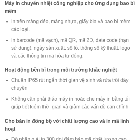
Máy in chuyển nhiệt công nghiệp cho ứng dụng bao bì
mềm
In trên màng dẻo, màng nhựa, giấy bìa và bao bì mềm
các loại.
In barcode (mã vạch), mã QR, mã 2D, date code (hạn
sử dụng), ngày sản xuất, số lô, thông số kỹ thuật, logo
và các thông tin mã hóa tự động.
Hoạt động bền bỉ trong môi trường khắc nghiệt
Chuẩn IP65 rút ngắn thời gian vệ sinh và rửa trôi dây
chuyền
Không cần phải tháo máy in hoặc che máy in bằng túi
giúp tiết kiệm thời gian và giảm các vấn đề căn chỉnh
Cho bản in đồng bộ với chất lượng cao và in mã linh
hoạt
Độ phân giải in 300 dpi đảm bảo mã chất lượng cao