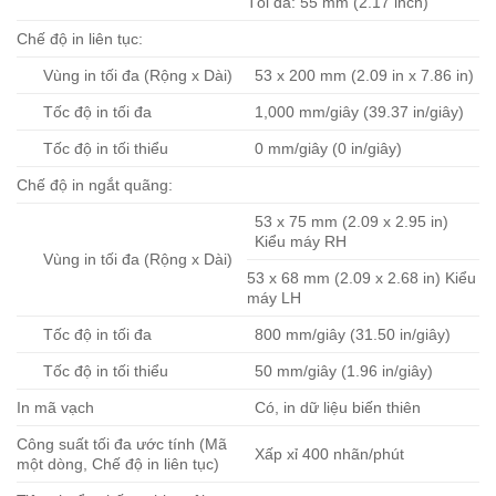
Tối đa: 55 mm (2.17 inch)
Chế độ in liên tục:
Vùng in tối đa (Rộng x Dài)
53 x 200 mm (2.09 in x 7.86 in)
Tốc độ in tối đa
1,000 mm/giây (39.37 in/giây)
Tốc độ in tối thiểu
0 mm/giây (0 in/giây)
Chế độ in ngắt quãng:
53 x 75 mm (2.09 x 2.95 in)
Kiểu máy RH
Vùng in tối đa (Rộng x Dài)
53 x 68 mm (2.09 x 2.68 in) Kiểu
máy LH
Tốc độ in tối đa
800 mm/giây (31.50 in/giây)
Tốc độ in tối thiểu
50 mm/giây (1.96 in/giây)
In mã vạch
Có, in dữ liệu biến thiên
Công suất tối đa ước tính (Mã
Xấp xỉ 400 nhãn/phút
một dòng, Chế độ in liên tục)