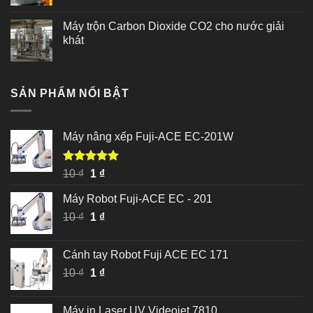
Máy trộn Carbon Dioxide CO2 cho nước giải
khát
SẢN PHẨM NỔI BẬT
Máy nâng xếp Fuji-ACE EC-201W
Được xếp
Giá
Giá
10
₫
1
₫
hạng
5.00
gốc
hiện
5 sao
Máy Robot Fuji-ACE EC - 201
là:
tại
Giá
Giá
10
₫
10 ₫.
1
₫
là:
gốc
hiện
1 ₫.
là:
tại
Cánh tay Robot Fuji ACE EC 171
10 ₫.
là:
Giá
Giá
10
₫
1
₫
1 ₫.
gốc
hiện
là:
tại
Máy in Laser UV Videojet 7810