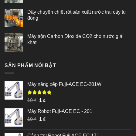
Dây chuyền chiết rót sản xuất nước trái cây tự
động
Máy trộn Carbon Dioxide CO2 cho nước giải
khát
SẢN PHẨM NỔI BẬT
Máy nâng xếp Fuji-ACE EC-201W
Được xếp
Giá
Giá
10
₫
1
₫
hạng
5.00
gốc
hiện
5 sao
Máy Robot Fuji-ACE EC - 201
là:
tại
Giá
Giá
10
₫
10 ₫.
1
₫
là:
gốc
hiện
1 ₫.
là:
tại
Cánh tay Robot Fuji ACE EC 171