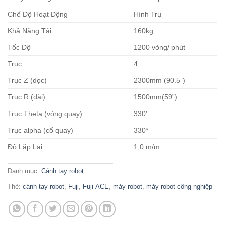
Chế Độ Hoạt Động
Hình Trụ
Khả Năng Tải
160kg
Tốc Độ
1200 vòng/ phút
Trục
4
Trục Z (dọc)
2300mm (90.5”)
Trục R (dài)
1500mm(59”)
Trục Theta (vòng quay)
330′
Trục alpha (cổ quay)
330*
Độ Lặp Lại
1,0 m/m
Danh mục:
Cánh tay robot
Thẻ:
cánh tay robot
,
Fuji
,
Fuji-ACE
,
máy robot
,
máy robot công nghiệp