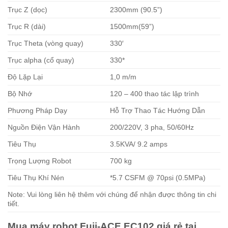
Trục Z (dọc)
2300mm (90.5”)
Trục R (dài)
1500mm(59”)
Trục Theta (vòng quay)
330′
Trục alpha (cổ quay)
330*
Độ Lặp Lại
1,0 m/m
Bộ Nhớ
120 – 400 thao tác lập trình
Phương Pháp Dạy
Hỗ Trợ Thao Tác Hướng Dẫn
Nguồn Điện Vận Hành
200/220V, 3 pha, 50/60Hz
Tiêu Thụ
3.5KVA/ 9.2 amps
Trọng Lượng Robot
700 kg
Tiêu Thụ Khí Nén
*5.7 CSFM @ 70psi (0.5MPa)
Note: Vui lòng liên hệ thêm với chúng để nhận được thông tin chi
tiết.
Mua máy robot Fuji-ACE EC102 giá rẻ tại