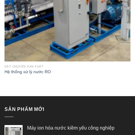
DÂY CHUYỀN SẢN XUẤT
Hệ thống xử lý nước RO
SẢN PHẨM MỚI
Máy ion hóa nước kiềm yếu công nghiệp