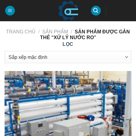
Chuyển
đến
nội
dung
TRANG CHỦ
/
SẢN PHẨM
/
SẢN PHẨM ĐƯỢC GẮN
THẺ “XỬ LÝ NƯỚC RO”
LỌC