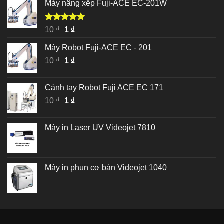
Máy nâng xếp Fuji-ACE EC-201W
Được xếp
Giá
Giá
10
₫
1
₫
hạng
5.00
gốc
hiện
5 sao
Máy Robot Fuji-ACE EC - 201
là:
tại
Giá
Giá
10
₫
10 ₫.
1
₫
là:
gốc
hiện
1 ₫.
là:
tại
Cánh tay Robot Fuji ACE EC 171
10 ₫.
là:
Giá
Giá
10
₫
1
₫
1 ₫.
gốc
hiện
là:
tại
Máy in Laser UV Videojet 7810
10 ₫.
là:
1 ₫.
Máy in phun cơ bản Videojet 1040