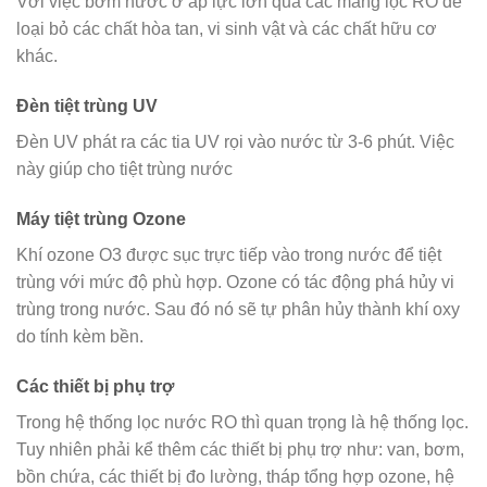
Với việc bơm nước ở áp lực lớn qua các màng lọc RO để
loại bỏ các chất hòa tan, vi sinh vật và các chất hữu cơ
khác.
Đèn tiệt trùng UV
Đèn UV phát ra các tia UV rọi vào nước từ 3-6 phút. Việc
này giúp cho tiệt trùng nước
Máy tiệt trùng Ozone
Khí ozone O3 được sục trực tiếp vào trong nước để tiệt
trùng với mức độ phù hợp. Ozone có tác động phá hủy vi
trùng trong nước. Sau đó nó sẽ tự phân hủy thành khí oxy
do tính kèm bền.
Các thiết bị phụ trợ
Trong hệ thống lọc nước RO thì quan trọng là hệ thống lọc.
Tuy nhiên phải kể thêm các thiết bị phụ trợ như: van, bơm,
bồn chứa, các thiết bị đo lường, tháp tổng hợp ozone, hệ