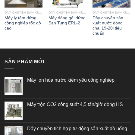
DÂY CHUYỀN SẢN XUẤT
DÂY CHUYỀN SẢN XUẤT
DÂY CHUYỀN SẢN XUẤT
Máy ly tâm đứng
Máy đóng gói đứng
Dây chuyền sản
công nghiệp tốc độ
San Tung ERL-2
xuất nước đóng
cao
chai 19-20l tiêu
chuẩn
SẢN PHẨM MỚI
Máy ion hóa nước kiềm yếu công nghiệp
Máy trộn CO2 công suất 4,5 tấn/giờ dòng HS
Dây chuyền tích hợp tự động sản xuất đồ uống