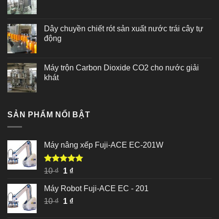
Dây chuyền chiết rót sản xuất nước trái cây tự
động
Máy trộn Carbon Dioxide CO2 cho nước giải
khát
SẢN PHẨM NỔI BẬT
Máy nâng xếp Fuji-ACE EC-201W
Được xếp
Giá
Giá
10
₫
1
₫
hạng
5.00
gốc
hiện
5 sao
Máy Robot Fuji-ACE EC - 201
là:
tại
Giá
Giá
10
₫
10 ₫.
1
₫
là:
gốc
hiện
1 ₫.